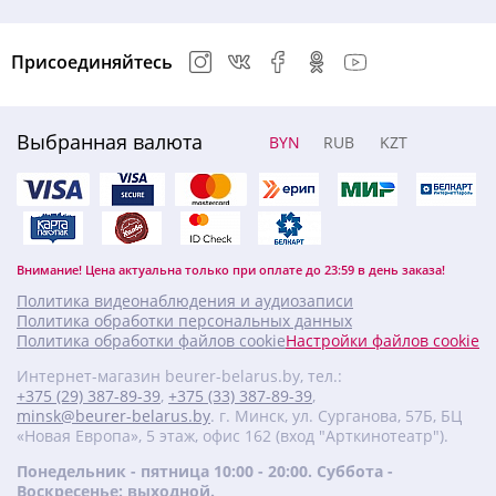
Присоединяйтесь
Выбранная валюта
BYN
RUB
KZT
Внимание! Цена актуальна только при оплате до 23:59 в день заказа!
Политика видеонаблюдения и аудиозаписи
Политика обработки персональных данных
Политика обработки файлов cookie
Настройки файлов cookie
Интернет-магазин beurer-belarus.by, тел.:
+375 (29) 387-89-39
,
+375 (33) 387-89-39
,
minsk@beurer-belarus.by
. г. Минск, ул. Сурганова, 57Б, БЦ
«Новая Европа», 5 этаж, офис 162 (вход "Арткинотеатр").
Понедельник - пятница 10:00 - 20:00. Суббота -
Воскресенье: выходной.