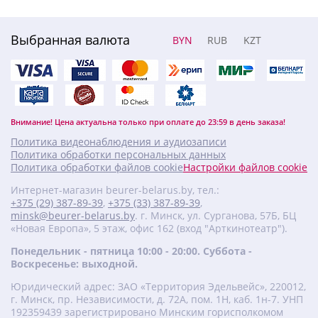
Выбранная валюта
BYN
RUB
KZT
Внимание! Цена актуальна только при оплате до 23:59 в день заказа!
Политика видеонаблюдения и аудиозаписи
Политика обработки персональных данных
Политика обработки файлов cookie
Настройки файлов cookie
Интернет-магазин beurer-belarus.by, тел.:
+375 (29) 387-89-39
,
+375 (33) 387-89-39
,
minsk@beurer-belarus.by
. г. Минск, ул. Сурганова, 57Б, БЦ
«Новая Европа», 5 этаж, офис 162 (вход "Арткинотеатр").
Понедельник - пятница 10:00 - 20:00. Суббота -
Воскресенье: выходной.
Юридический адрес: ЗАО «Территория Эдельвейс», 220012,
г. Минск, пр. Независимости, д. 72А, пом. 1Н, каб. 1н-7. УНП
‎192359439 зарегистрировано Минским горисполкомом