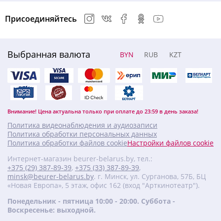
Присоединяйтесь
Выбранная валюта
BYN
RUB
KZT
Внимание! Цена актуальна только при оплате до 23:59 в день заказа!
Политика видеонаблюдения и аудиозаписи
Политика обработки персональных данных
Политика обработки файлов cookie
Настройки файлов cookie
Интернет-магазин beurer-belarus.by, тел.:
+375 (29) 387-89-39
,
+375 (33) 387-89-39
,
minsk@beurer-belarus.by
. г. Минск, ул. Сурганова, 57Б, БЦ
«Новая Европа», 5 этаж, офис 162 (вход "Арткинотеатр").
Понедельник - пятница 10:00 - 20:00. Суббота -
Воскресенье: выходной.