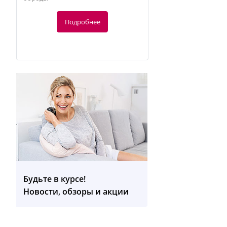
Подробнее
-10%
143.31
руб.
159.23 руб.
Будьте в курсе!
Новости, обзоры и акции
BC 44 Тонометр запястный
Подробнее