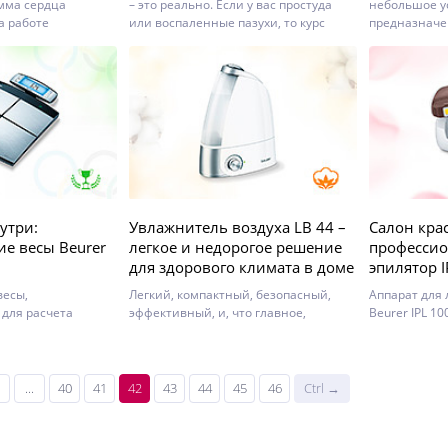
мма сердца
– это реально. Если у вас простуда
небольшое у
а работе
или воспаленные пазухи, то курс
предназначе
инфракрасной лампой станет
массажа, им
хорошим дополнением к повышению
метод шиацу
иммунитета.
утри:
Увлажнитель воздуха LB 44 –
Салон крас
ие весы Beurer
легкое и недорогое решение
професси
для здорового климата в доме
эпилятор I
весы,
Легкий, компактный, безопасный,
Аппарат для
для расчета
эффективный, и, что главное,
Beurer IPL 10
еристик состава
недорогой и простой в обслуживании
(Intense Puls
прибор – идеальное решение
импульсного 
домашней проблемы сухого воздуха.
...
40
41
42
43
44
45
46
Ctrl →