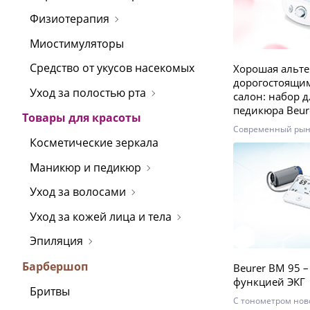
Физиотерапия
Миостимуляторы
Средство от укусов насекомых
Хорошая альт
дорогостоящим
Уход за полостью рта
салон: набор 
педикюра Beur
Товары для красоты
Современный рын
Косметические зеркала
широкий ассортим
маникюра и педик
Маникюр и педикюр
теряются в много
не знают, как вы
Уход за волосами
набор, позволяющ
маникюр самостоя
Уход за кожей лица и тела
Эпиляция
Барбершоп
Beurer BM 95 –
функцией ЭКГ
Бритвы
С тонометром нов