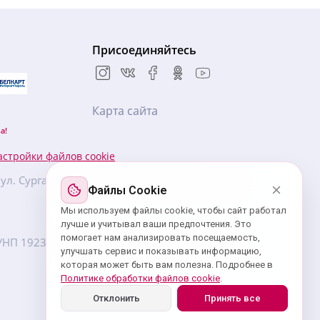
Присоединяйтесь
Карта сайта
а!
астройки файлов cookie
, ул. Сурганова, 57Б, БЦ «Новая Европа», 5 этаж,
Файлы Cookie
Мы используем файлы cookie, чтобы сайт работал
лучше и учитывал ваши предпочтения. Это
помогает нам анализировать посещаемость,
7. УНП ‎192359439 зарегистрировано Минским
улучшать сервис и показывать информацию,
которая может быть вам полезна. Подробнее в
Политике обработки файлов cookie
.
Отклонить
Принять все