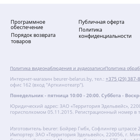
хит
Программное
Публичная оферта
обеспечение
Политика
Порядок возврата
конфиденциальности
товаров
-10%
Политика видеонаблюдения и аудиозаписи
Политика обраб
147.60
руб.
Интернет-магазин beurer-belarus.by, тел.:
+375 (29) 387-
офис 162 (вход "Арткинотеатр").
164 руб.
Понедельник - пятница 10:00 - 20:00. Суббота - Вос
MP 41 Маникюрный набор
Юридический адрес: ЗАО «Территория Эдельвейс», 22001
горисполкомом 05.11.2015. Регистрационный номер в т
Подробнее
Изготовитель beurer: Бойрер Гмбх, Софлингер штрассе 
new
хит
Импортер: ЗАО «Территория Эдельвейс», 220056, г. Минск