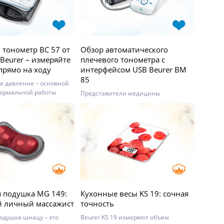
 тонометр ВС 57 от
Обзор автоматического
Beurer – измеряйте
плечевого тонометра с
прямо на ходу
интерфейсом USB Beurer BM
85
е давление – основной
нормальной работы
Представители медицины
удистой системы. Для
рекомендуют плечевые тонометры,
Д уже не нужно идти к
как наиболее точные приборы для
аточно приобрести
измерения артериального давления
онометр от компании
и пульса.
аиболее удобный
остоятельной
 подушка MG 149:
Кухонные весы KS 19: сочная
 личный массажист
точность
одушка шиацу – это
Beurer KS 19 измеряют объём