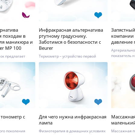
ернатива
Инфракрасная альтернатива
Запястный
 походам в
ртутному градуснику.
компании 
для маникюра и
Заботимся о безопасности с
давление 
er MP 100
Beurer
Артериально
показатель 
ок предлагает
Термометр – устройство первой
сердечно сос
ент приборов для
необходимости в любой семье,
измерения А
юра. Многие
особенно, где есть дети
врачу – дост
образии выбора и
запястный т
брать подходящий
Beurer как н
ий делать
вариант сам
тельно.
диагностики.
 тонометр с
Для чего нужна инфракрасная
Массажная
лампа
маленький
ого поколения
Физиотерапия в домашних условиях
Массажная п