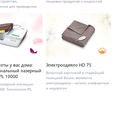
стройство,
пищевых продуктов и жидкостей.
нное для проведения
итирующего пальцевый
.
оты у вас дома:
Электроодеяло HD 75
ональный лазерный
Визитной карточкой и старейшей
PL 10000
позицией Beurer являются
электроодеяла – легкие, комфортные
 лазерной эпиляции
и недорогие
000. Технология IPL
ed Light – интенсивного
излучения).