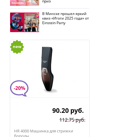
приз
В Минске прошел яркий
квиз «Итоги 2025 года» от
Einstein Party
new
-20%
90.20
руб.
112.75 руб.
HR 4000 Машинка для стрижки
бороды