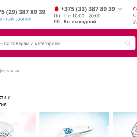
+375
(33)
387
89
39
С
75
(29)
387
89
39
О
Пн - Пт: 10:00 - 20:00
ратный звонок
Сб - Вс: выходной
У
нформация
сти и
тия