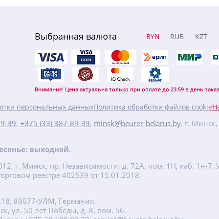
Выбранная валюта
BYN
RUB
KZT
Внимание! Цена актуальна только при оплате до 23:59 в день заказ
отки персональных данных
Политика обработки файлов cookie
Н
89-39
,
+375 (33) 387-89-39
,
minsk@beurer-belarus.by
. г. Минск
кресенье: выходной.
2, г. Минск, пр. Независимости, д. 72А, пом. 1Н, каб. 1н-
орговом реестре 402539 от 15.01.2018
218, 89077-УЛМ, Германия.
, ул. 50 лет Победы, д. 8, пом. 56.