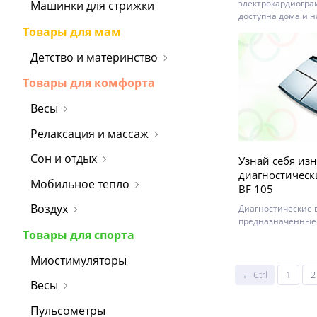
электрокардиогра
Машинки для стрижки
доступна дома и н
Товары для мам
Детство и материнство
Товары для комфорта
Весы
Релаксация и массаж
Сон и отдых
Узнай себя изн
диагностическ
Мобильное тепло
BF 105
Воздух
Диагностические 
предназначенные 
Товары для спорта
подробных характ
вашего тела.
Миостимуляторы
← Ctrl
1
2
Весы
Пульсометры