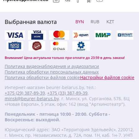
Выбранная валюта
BYN
RUB
KZT
Внимание! Цена актуальна только при оплате до 23:59 в день заказа!
Политика видеонаблюдения и аудиозаписи
Политика обработки персональных данных
Политика обработки файлов cookie
Настройки файлов cookie
Интернет-магазин beurer-belarus.by, тел.:
+375 (29) 387-89-39
,
+375 (33) 387-89-39
,
minsk@beurer-belarus.by
. г. Минск, ул. Сурганова, 57Б, БЦ
«Новая Европа», 5 этаж, офис 162 (вход "Арткинотеатр").
Понедельник - пятница 10:00 - 20:00. Суббота -
Воскресенье: выходной.
Юридический адрес: ЗАО «Территория Эдельвейс», 220012,
г. Минск, пр. Независимости, д. 72А, пом. 1Н, каб. 1н-7. УНП