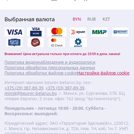
Выбранная валюта
BYN
RUB
KZT
Внимание! Цена актуальна только при оплате до 23:59 в день заказа!
Политика видеонаблюдения и аудиозаписи
Политика обработки персональных данных
Политика обработки файлов cookie
Настройки файлов cookie
Интернет-магазин beurer-belarus.by, тел.:
+375 (29) 387-89-39
,
+375 (33) 387-89-39
,
minsk@beurer-belarus.by
. г. Минск, ул. Сурганова, 57Б, БЦ
«Новая Европа», 5 этаж, офис 162 (вход "Арткинотеатр").
Понедельник - пятница 10:00 - 20:00. Суббота -
Воскресенье: выходной.
Юридический адрес: ЗАО «Территория Эдельвейс», 220012,
г. Минск, пр. Независимости, д. 72А, пом. 1Н, каб. 1н-7. УНП
‎192359439 зарегистрировано Минским горисполкомом