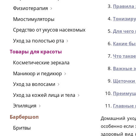
Правила
Физиотерапия
Тонизиру
Миостимуляторы
Средство от укусов насекомых
Для чего
Уход за полостью рта
Какие бы
Товары для красоты
Что тако
Косметические зеркала
Важные э
Маникюр и педикюр
Щеточки 
Уход за волосами
Преимуще
Уход за кожей лица и тела
Эпиляция
Главные 
Барбершоп
Домашний уход
особенно если 
Бритвы
здоровый вид 