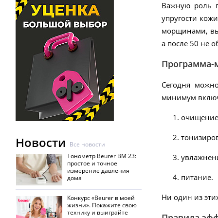
Важную роль п
упругости кожи
морщинами, вы
а после 50 не 
Программа-м
Сегодня можно
минимум включ
очищение
тонизиро
Новости
Все новости
Тонометр Beurer BM 23:
увлажнен
простое и точное
измерение давления
питание.
дома
Ни один из эти
Конкурс «Beurer в моей
жизни». Покажите свою
технику и выиграйте
Правила эф