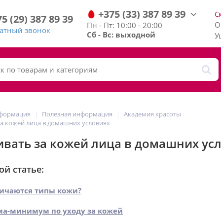
+375
(33)
387
89
39
С
75
(29)
387
89
39
О
Пн - Пт: 10:00 - 20:00
ратный звонок
Сб - Вс: выходной
У
нформация
Полезная информация
Академия красоты
за кожей лица в домашних условиях
ивать за кожей лица в домашних ус
ой статье:
ичаются типы кожи?
а-минимум по уходу за кожей