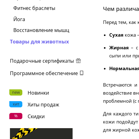
Фитнес браслеты
Чем различа
Йога
Перед тем, как 
Восстановление мышц
Сухая
кожа 
Товары для животных
Жирная
– 
сыпи или п
Подарочные сертификаты
Нормальна
Программное обеспечение
Встречаются 
new
Новинки
воздействие в
проблемной (с
хит
Хиты продаж
Для каждого ти
%
Скидки
кожи подойдут 
для жирной ко