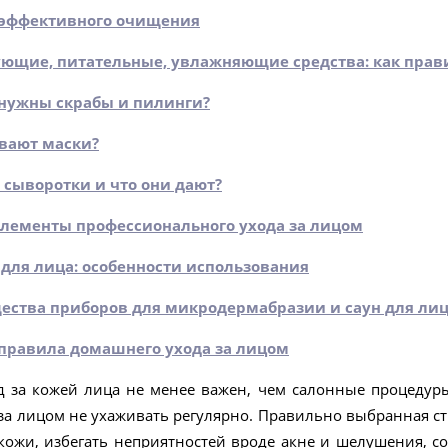
 эффективного очищения
ющие, питательные, увлажняющие средства: как прав
 нужны скрабы и пилинги?
вают маски?
е сыворотки и что они дают?
лементы профессионального ухода за лицом
для лица: особенности использования
ства приборов для микродермабразии и саун для ли
правила домашнего ухода за лицом
 за кожей лица не менее важен, чем салонные процедур
за лицом не ухаживать регулярно. Правильно выбранная с
кожи, избегать неприятностей вроде акне и шелушения, с