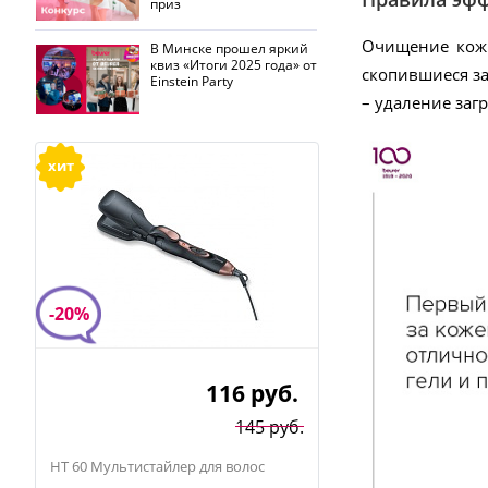
приз
Очищение кожи
В Минске прошел яркий
квиз «Итоги 2025 года» от
скопившиеся за
Einstein Party
– удаление заг
хит
-20%
116
руб.
145 руб.
HT 60 Мультистайлер для волос