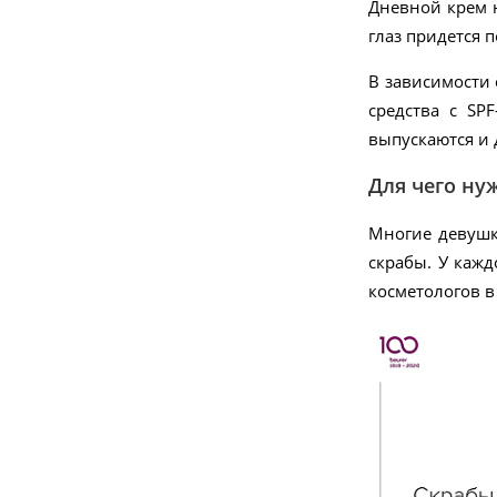
Дневной крем н
глаз придется 
хит
В зависимости
средства с SP
выпускаются и 
Для чего ну
-10%
Многие девуш
скрабы. У кажд
528.30
руб.
косметологов в
587 руб.
MP 100 Маникюрный набор
Подробнее