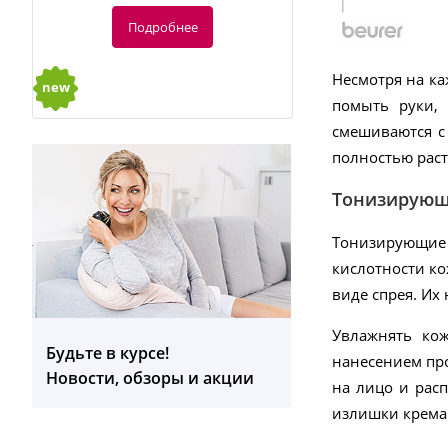
Подробнее
Несмотря на ка
new
помыть руки,
смешиваются с 
полностью раст
Тонизирующи
-20%
Тонизирующие 
кислотности ко
114.40
руб.
виде спрея. Их
143 руб.
Увлажнять кож
Будьте в курсе!
нанесением про
FC 49 Электрическая щетка для
Новости, обзоры и акции
лица
на лицо и рас
излишки крема
Подробнее