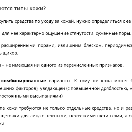
ются типы кожи?
купить средства по уходу за кожей, нужно определиться с ее
– для нее характерно ощущение стянутости, суженные поры
с расширенными порами, излишним блеском, периодичес
рыщиков.
я
– не имеющая ни одного из перечисленных признаков.
и
комбинированные
варианты. К тому же кожа может 
нешних факторов), увядающей (с повышенной дряблостью, 
 постоянными высыпаниями).
па кожи требуются не только отдельные средства, но и р
щеточки для лица с нежными, нежесткими щетинками, а са
жи.