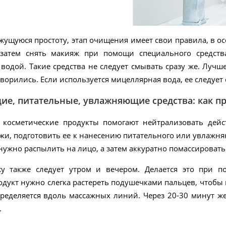
жущуюся простоту, этап очищения имеет свои правила, в о
 затем снять макияж при помощи специального средст
водой. Такие средства не следует смывать сразу же. Луч
ворились. Если используется мицеллярная вода, ее следует
е, питательные, увлажняющие средства: как п
косметические продукты помогают нейтрализовать дейс
жи, подготовить ее к нанесению питательного или увлажн
 нужно распылить на лицо, а затем аккуратно помассировать
у также следует утром и вечером. Делается это при 
дукт нужно слегка растереть подушечками пальцев, чтобы п
пределяется вдоль массажных линий. Через 20-30 минут ж
.