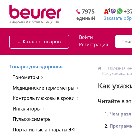
+3
7975
Заказать об
единый
Войти
Каталог товаров
Регистрация
Товары для здоровья
Полезная и
Как ухаживать 
Тонометры
Как ухаж
Медицинские термометры
Контроль глюкозы в крови
Читайте в эт
Ингаляторы
Чем разл
Пульсоксиметры
Программ
Портативные аппараты ЭКГ