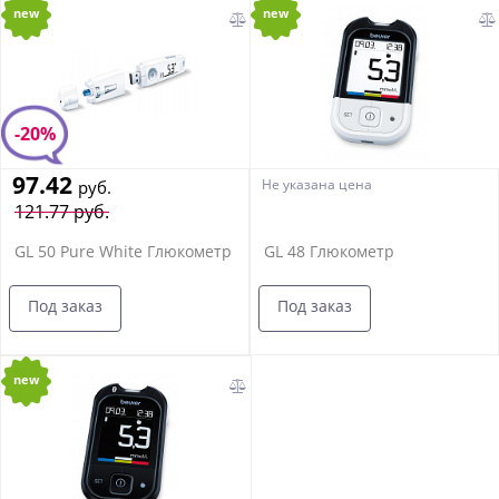
new
new
-20%
97.42
Не указана цена
руб.
121.77 руб.
GL 50 Pure White Глюкометр
GL 48 Глюкометр
Под заказ
Под заказ
new