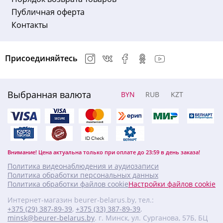
Публичная оферта
Контакты
Присоединяйтесь
Выбранная валюта
BYN
RUB
KZT
Внимание! Цена актуальна только при оплате до 23:59 в день заказа!
Политика видеонаблюдения и аудиозаписи
Политика обработки персональных данных
Политика обработки файлов cookie
Настройки файлов cookie
Интернет-магазин beurer-belarus.by, тел.:
+375 (29) 387-89-39
,
+375 (33) 387-89-39
,
minsk@beurer-belarus.by
. г. Минск, ул. Сурганова, 57Б, БЦ