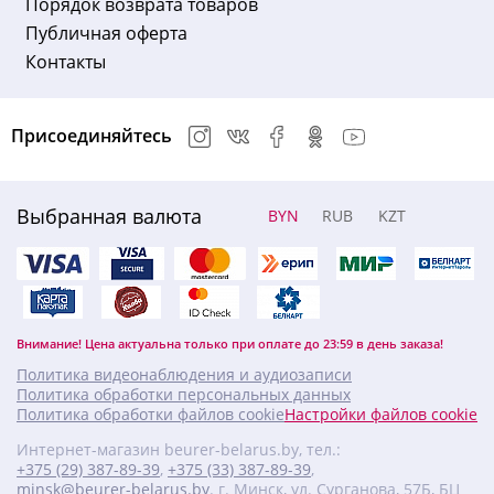
Порядок возврата товаров
Публичная оферта
Контакты
Присоединяйтесь
Выбранная валюта
BYN
RUB
KZT
Внимание! Цена актуальна только при оплате до 23:59 в день заказа!
Политика видеонаблюдения и аудиозаписи
Политика обработки персональных данных
Политика обработки файлов cookie
Настройки файлов cookie
Интернет-магазин beurer-belarus.by, тел.:
+375 (29) 387-89-39
,
+375 (33) 387-89-39
,
minsk@beurer-belarus.by
. г. Минск, ул. Сурганова, 57Б, БЦ