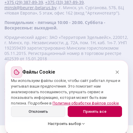
+375 (29) 387-89-39
,
+375 (33) 387-89-39
,
minsk@beurer-belarus.by
. г. Минск, ул. Сурганова, 57Б, БЦ
«Новая Европа», 5 этаж, офис 162 (вход "Арткинотеатр").
Понедельник - пятница 10:00 - 20:00. Суббота -
Воскресенье: выходной.
Юридический адрес: ЗАО «Территория Эдельвейс», 220012,
г. Минск, пр. Независимости, д. 72А, пом. 1Н, каб. 1н-7. УНП
‎192359439 зарегистрировано Минским горисполкомом
05.11.2015. Регистрационный номер в торговом реестре
402539 от 15.01.2018
Файлы Cookie
Изготовитель beurer: Бойрер Гмбх, Софлингер штрассе 218,
89077-УЛМ, Германия.
Мы используем файлы cookie, чтобы сайт работал лучше и
Импортер: ЗАО «Территория Эдельвейс», 220056, г. Минск,
учитывал ваши предпочтения. Это помогает нам
ул. 50 лет Победы, д. 8, пом. 56.
анализировать посещаемость, улучшать сервис и
Сервисный центр: г. Минск, ул. Сурганова, 57Б, офис 162,
показывать информацию, которая может быть вам
тел.: +375 29 180 89 39;
service@beurer-belarus.by
полезна. Подробнее в
Политике обработки файлов cookie
.
Отклонить
Принять все
Карта сайта
Настроить выбор
Каталог
Сравнение
0
Отложенные
0
Вход