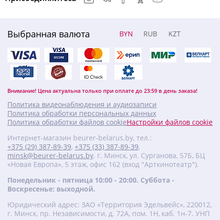
Выбранная валюта
BYN
RUB
KZT
Внимание! Цена актуальна только при оплате до 23:59 в день заказа!
Политика видеонаблюдения и аудиозаписи
Политика обработки персональных данных
Политика обработки файлов cookie
Настройки файлов cookie
Интернет-магазин beurer-belarus.by, тел.:
+375 (29) 387-89-39
,
+375 (33) 387-89-39
,
minsk@beurer-belarus.by
. г. Минск, ул. Сурганова, 57Б, БЦ
«Новая Европа», 5 этаж, офис 162 (вход "Арткинотеатр").
Понедельник - пятница 10:00 - 20:00. Суббота -
Воскресенье: выходной.
Юридический адрес: ЗАО «Территория Эдельвейс», 220012,
г. Минск, пр. Независимости, д. 72А, пом. 1Н, каб. 1н-7. УНП