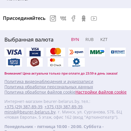
Присоединяйтесь
Выбранная валюта
BYN
RUB
KZT
Внимание! Цена актуальна только при оплате до 23:59 в день заказа!
Политика видеонаблюдения и аудиозаписи
Политика обработки персональных данных
Политика обработки файлов cookie
Настройки файлов cookie
Интернет-магазин beurer-belarus.by, тел.:
+375 (29) 387-89-39
,
+375 (33) 387-89-39
,
minsk@beurer-belarus.by
. г. Минск, ул. Сурганова, 57Б, БЦ
«Новая Европа», 5 этаж, офис 162 (вход "Арткинотеатр").
Понедельник - пятница 10:00 - 20:00. Суббота -