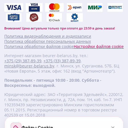
Внимание! Цена актуальна только при оплате до 23:59 в день заказа!
Политика видеонаблюдения и аудиозаписи
Политика обработки персональных данных
Политика обработки файлов cookie
Настройки файлов cookie
Интернет-магазин beurer-belarus.by, тел.:
+375 (29) 387-89-39
,
+375 (33) 387-89-39
,
minsk@beurer-belarus.by
. г. Минск, ул. Сурганова, 57Б, БЦ
«Новая Европа», 5 этаж, офис 162 (вход "Арткинотеатр").
Понедельник - пятница 10:00 - 20:00. Суббота -
Воскресенье: выходной.
Юридический адрес: ЗАО «Территория Эдельвейс», 220012,
г. Минск, пр. Независимости, д. 72А, пом. 1Н, каб. 1н-7. УНП
‎192359439 зарегистрировано Минским горисполкомом
05.11.2015. Регистрационный номер в торговом реестре
402539 от 15.01.2018
Файлы Cookie