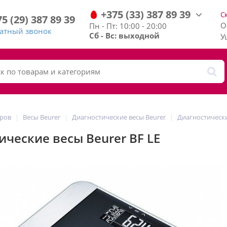
+375
(33)
387
89
39
С
75
(29)
387
89
39
О
Пн - Пт: 10:00 - 20:00
ратный звонок
Сб - Вс: выходной
У
аров
Весы Beurer
Диагностические весы Beurer
Диагностически
ические весы Beurer BF LE