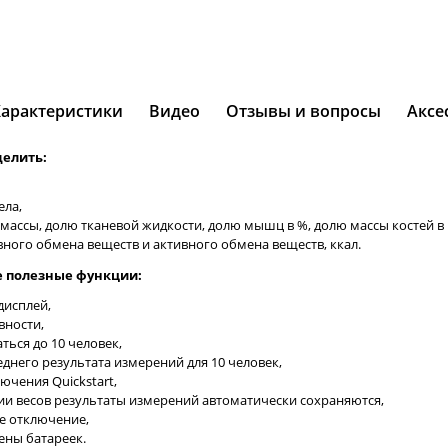
Характеристики
Видео
Отзывы и вопросы
Аксе
делить:
ела,
ассы, долю тканевой жидкости, долю мышц в %, долю массы костей в 
ного обмена веществ и активного обмена веществ, ккал.
 полезные функции:
дисплей,
вности,
ться до 10 человек,
днего результата измерений для 10 человек,
ючения Quickstart,
и весов результаты измерений автоматически сохраняются,
е отключение,
ены батареек.