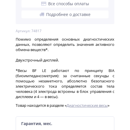
Все способы оплаты
Подробнее о доставке
Артикул: 74817
Помимо определения основных диагностических
данных, позволяют определить значения активного
обмена веществ*.
Двухстрочный дисплей.
*Весы BF LE работают по принципу BIA
(биоимпедансометрия): за считанные секунды с
помощью незаметного, абсолютно безопасного
электрического тока определяется состав тела
человека (4 электрода встроены в блок управления с
дисплеем и 4 — в весы).
Товар находится в разделе «
Диагностические весы
»
Гарантия, мес.