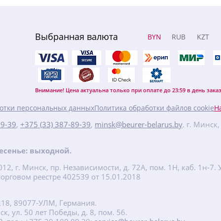
Выбранная валюта
BYN
RUB
KZT
Внимание! Цена актуальна только при оплате до 23:59 в день заказ
отки персональных данных
Политика обработки файлов cookie
Н
89-39
,
+375 (33) 387-89-39
,
minsk@beurer-belarus.by
. г. Минск
кресенье: выходной.
2, г. Минск, пр. Независимости, д. 72А, пом. 1Н, каб. 1н-
орговом реестре 402539 от 15.01.2018
218, 89077-УЛМ, Германия.
, ул. 50 лет Победы, д. 8, пом. 56.