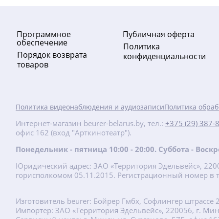
Программное
Публичная оферта
обеспечение
Политика
Порядок возврата
конфиденциальности
товаров
-10%
Политика видеонаблюдения и аудиозаписи
Политика обраб
189
руб.
Интернет-магазин beurer-belarus.by, тел.:
+375 (29) 387-
офис 162 (вход "Арткинотеатр").
210 руб.
Понедельник - пятница 10:00 - 20:00. Суббота - Вос
MP 52 Набор для маникюра и
педикюра
Юридический адрес: ЗАО «Территория Эдельвейс», 22001
горисполкомом 05.11.2015. Регистрационный номер в т
Подробнее
Изготовитель beurer: Бойрер Гмбх, Софлингер штрассе 
Импортер: ЗАО «Территория Эдельвейс», 220056, г. Минск