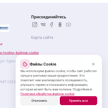
Присоединяйтесь
Карта сайта
а!
астройки файлов cookie
, ул. Сурганова, 57Б, БЦ «Новая Европа», 5 этаж,
Файлы Cookie
Мы используем файлы cookie, чтобы сайт работал
лучше и учитывал ваши предпочтения. Это
помогает нам анализировать посещаемость,
7. УНП ‎192359439 зарегистрировано Минским
улучшать сервис и показывать информацию,
которая может быть вам полезна. Подробнее в
Политике обработки файлов cookie
.
Отклонить
Принять все