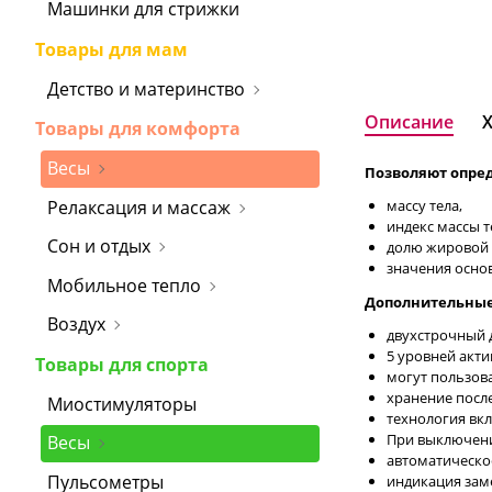
Машинки для стрижки
Товары для мам
Детство и материнство
Описание
Товары для комфорта
Весы
Позволяют опре
Релаксация и массаж
массу тела,
индекс массы т
Сон и отдых
долю жировой м
значения основ
Мобильное тепло
Дополнительные
Воздух
двухстрочный 
5 уровней акти
Товары для спорта
могут пользова
хранение после
Миостимуляторы
технология вкл
При выключени
Весы
автоматическо
Пульсометры
индикация зам