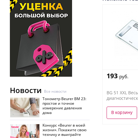
193
руб.
Новости
Все новости
BG 51 XXL Вес
диагностичес
Тонометр Beurer BM 23:
простое и точное
измерение давления
В корзину
дома
Конкурс «Beurer в моей
жизни». Покажите свою
технику и выиграйте