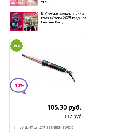
приз
В Минске прошел яркий
квиз «Итоги 2025 года» от
Einstein Party
new
-10%
105.30
руб.
117 руб.
HT 53 Щипцы для завивки волос