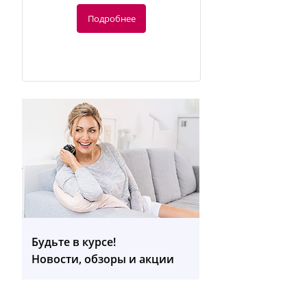
Подробнее
-20%
871.20
руб.
1 089 руб.
Будьте в курсе!
MG 280 Массажный коврик для
Новости, обзоры и акции
йоги
Подробнее