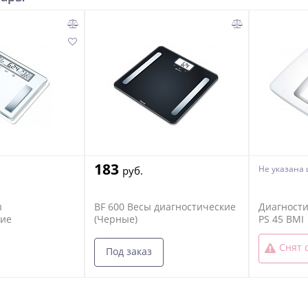
183
Не указана
руб.
ы
BF 600 Весы диагностические
Диагности
кие
(Черные)
PS 45 BMI
Снят 
Под заказ