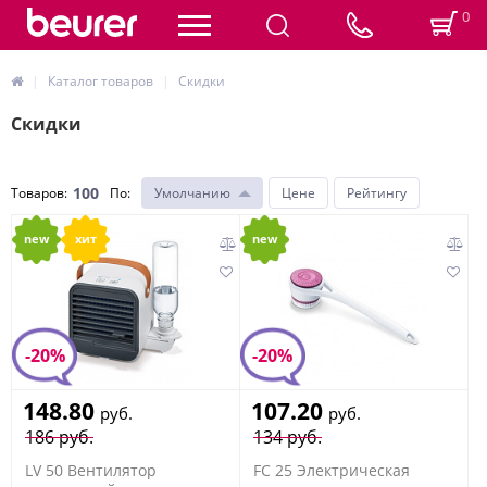
0
Каталог товаров
Скидки
Скидки
100
Товаров:
По
:
Умолчанию
Цене
Рейтингу
new
хит
new
-20%
-20%
148.80
107.20
руб.
руб.
186 руб.
134 руб.
LV 50 Вентилятор
FC 25 Электрическая