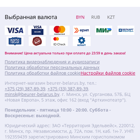
Выбранная валюта
BYN
RUB
KZT
Внимание! Цена актуальна только при оплате до 23:59 в день заказа!
Политика видеонаблюдения и аудиозаписи
Политика обработки персональных данных
Политика обработки файлов cookie
Настройки файлов cookie
Интернет-магазин beurer-belarus.by, тел.:
+375 (29) 387-89-39
,
+375 (33) 387-89-39
,
minsk@beurer-belarus.by
. г. Минск, ул. Сурганова, 57Б, БЦ
«Новая Европа», 5 этаж, офис 162 (вход "Арткинотеатр").
Понедельник - пятница 10:00 - 20:00. Суббота -
Воскресенье: выходной.
Юридический адрес: ЗАО «Территория Эдельвейс», 220012,
г. Минск, пр. Независимости, д. 72А, пом. 1Н, каб. 1н-7. УНП
‎192359439 зарегистрировано Минским горисполкомом