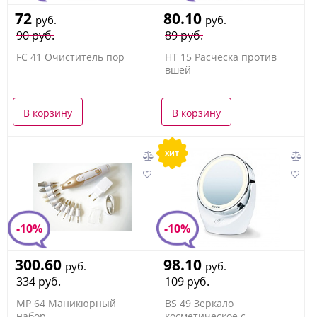
72
80.10
руб.
руб.
90 руб.
89 руб.
FC 41 Очиститель пор
HT 15 Расчёска против
вшей
В корзину
В корзину
хит
-10%
-10%
300.60
98.10
руб.
руб.
334 руб.
109 руб.
MP 64 Маникюрный
BS 49 Зеркало
набор
косметическое с