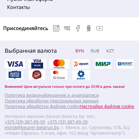
Контакты
Присоединяйтесь
Выбранная валюта
BYN
RUB
KZT
Внимание! Цена актуальна только при оплате до 23:59 в день заказа!
Политика видеонаблюдения и аудиозаписи
Политика обработки персональных данных
Политика обработки файлов cookie
Настройки файлов cookie
Интернет-магазин beurer-belarus.by, тел.:
+375 (29) 387-89-39
,
+375 (33) 387-89-39
,
minsk@beurer-belarus.by
. г. Минск, ул. Сурганова, 57Б, БЦ
«Новая Европа», 5 этаж, офис 162 (вход "Арткинотеатр").