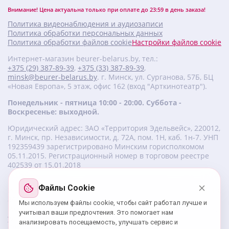
Внимание! Цена актуальна только при оплате до 23:59 в день заказа!
Политика видеонаблюдения и аудиозаписи
Политика обработки персональных данных
Политика обработки файлов cookie
Настройки файлов cookie
Интернет-магазин beurer-belarus.by, тел.:
+375 (29) 387-89-39
,
+375 (33) 387-89-39
,
minsk@beurer-belarus.by
. г. Минск, ул. Сурганова, 57Б, БЦ
«Новая Европа», 5 этаж, офис 162 (вход "Арткинотеатр").
Понедельник - пятница 10:00 - 20:00. Суббота -
Воскресенье: выходной.
Юридический адрес: ЗАО «Территория Эдельвейс», 220012,
г. Минск, пр. Независимости, д. 72А, пом. 1Н, каб. 1н-7. УНП
‎192359439 зарегистрировано Минским горисполкомом
05.11.2015. Регистрационный номер в торговом реестре
402539 от 15.01.2018
Файлы Cookie
Изготовитель beurer: Бойрер Гмбх, Софлингер штрассе 218,
89077-УЛМ, Германия.
Мы используем файлы cookie, чтобы сайт работал лучше и
Импортер: ЗАО «Территория Эдельвейс», 220056, г. Минск,
учитывал ваши предпочтения. Это помогает нам
ул. 50 лет Победы, д. 8, пом. 56.
анализировать посещаемость, улучшать сервис и
Сервисный центр: г. Минск, ул. Сурганова, 57Б, офис 162,