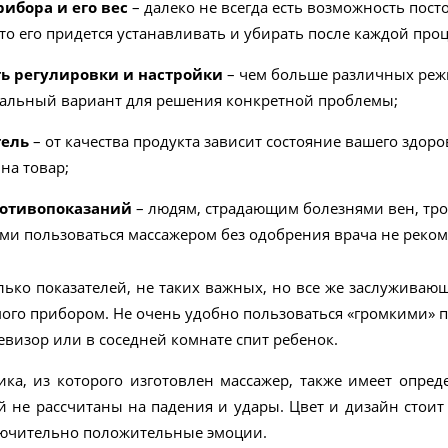
ибора и его вес
– далеко не всегда есть возможность пост
что его придется устанавливать и убирать после каждой про
ь регулировки и настройки
– чем больше различных реж
альный вариант для решения конкретной проблемы;
тель
– от качества продукта зависит состояние вашего здор
на товар;
отивопоказаний
– людям, страдающим болезнями вен, тр
ми пользоваться массажером без одобрения врача не реком
лько показателей, не таких важных, но все же заслужива
ого прибором. Не очень удобно пользоваться «громкими» 
евизор или в соседней комнате спит ребенок.
ика, из которого изготовлен массажер, также имеет опре
 не рассчитаны на падения и удары. Цвет и дизайн стоит
ючительно положительные эмоции.