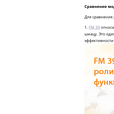
Сравнение мо
Для сравнения 
1.
FM 39
относи
шиацу. Это оди
-20%
эффективности 
150.40
руб.
188 руб.
FM 39 Массажер для ног
Подробнее
хит