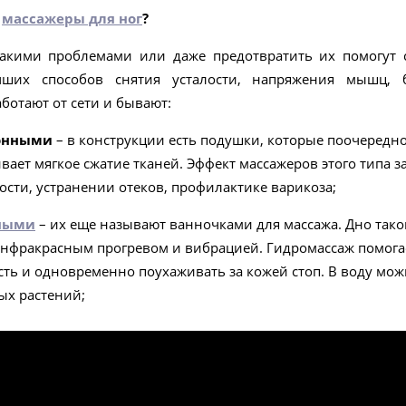
т
массажеры для ног
?
такими проблемами или даже предотвратить их помогут
ших способов снятия усталости, напряжения мышц, б
аботают от сети и бывают:
онными
– в конструкции есть подушки, которые поочередно
ивает мягкое сжатие тканей. Эффект массажеров этого типа
ости, устранении отеков, профилактике варикоза;
ными
– их еще называют ванночками для массажа. Дно тако
нфракрасным прогревом и вибрацией. Гидромассаж помогает
ость и одновременно поухаживать за кожей стоп. В воду мо
ых растений;