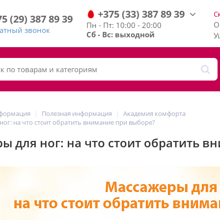
+375
(33)
387
89
39
С
75
(29)
387
89
39
О
Пн - Пт: 10:00 - 20:00
ратный звонок
Сб - Вс: выходной
У
нформация
Полезная информация
Академия комфорта
ног: на что стоит обратить внимание при выборе?
ы для ног: на что стоит обратить в