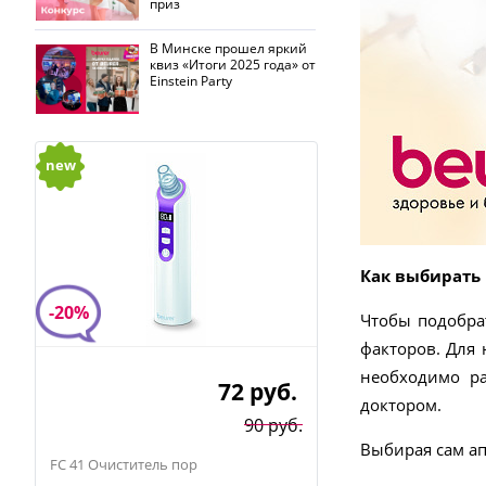
приз
В Минске прошел яркий
квиз «Итоги 2025 года» от
Einstein Party
new
Как выбирать 
-20%
Чтобы подобр
факторов. Для 
необходимо ра
72
руб.
доктором.
90 руб.
Выбирая сам ап
FC 41 Очиститель пор