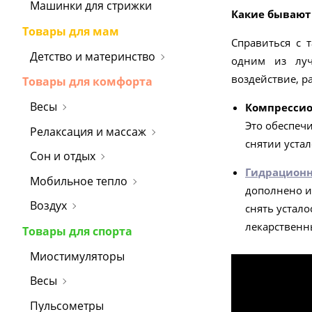
Машинки для стрижки
Какие бываю
Товары для мам
Справиться с 
Детство и материнство
одним из луч
воздействие, р
Товары для комфорта
Весы
Компресси
Это обеспеч
Релаксация и массаж
снятии устал
Сон и отдых
Гидрацион
Мобильное тепло
дополнено и
Воздух
снять устал
лекарственн
Товары для спорта
Миостимуляторы
Весы
Пульсометры