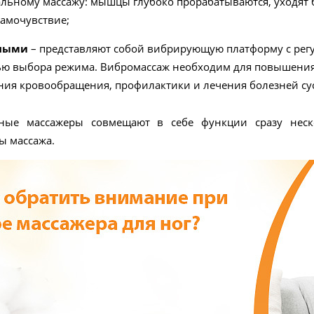
льному массажу: мышцы глубоко прорабатываются, уходят б
самочувствие;
нными
– представляют собой вибрирующую платформу с рег
ю выбора режима. Вибромассаж необходим для повышения 
ния кровообращения, профилактики и лечения болезней су
ные массажеры совмещают в себе функции сразу неск
ы массажа.