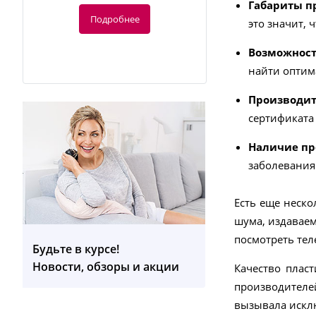
Габариты пр
Подробнее
это значит, 
Возможност
найти оптим
Производи
сертификата 
Наличие пр
-20%
заболевания
Есть еще неско
120
руб.
шума, издаваем
150 руб.
посмотреть тел
Будьте в курсе!
Ирригатор Bitvae C6 (черный)
Новости, обзоры и акции
Качество пласт
производителей
Подробнее
вызывала искл