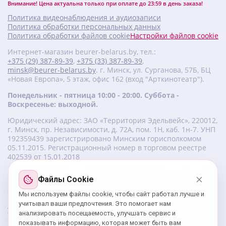
Внимание! Цена актуальна только при оплате до 23:59 в день заказа!
Политика видеонаблюдения и аудиозаписи
Политика обработки персональных данных
Политика обработки файлов cookie
Настройки файлов cookie
Интернет-магазин beurer-belarus.by, тел.:
+375 (29) 387-89-39
,
+375 (33) 387-89-39
,
minsk@beurer-belarus.by
. г. Минск, ул. Сурганова, 57Б, БЦ
«Новая Европа», 5 этаж, офис 162 (вход "Арткинотеатр").
Понедельник - пятница 10:00 - 20:00. Суббота -
Воскресенье: выходной.
Юридический адрес: ЗАО «Территория Эдельвейс», 220012,
г. Минск, пр. Независимости, д. 72А, пом. 1Н, каб. 1н-7. УНП
‎192359439 зарегистрировано Минским горисполкомом
05.11.2015. Регистрационный номер в торговом реестре
402539 от 15.01.2018
Файлы Cookie
Изготовитель beurer: Бойрер Гмбх, Софлингер штрассе 218,
89077-УЛМ, Германия.
Мы используем файлы cookie, чтобы сайт работал лучше и
Импортер: ЗАО «Территория Эдельвейс», 220056, г. Минск,
учитывал ваши предпочтения. Это помогает нам
ул. 50 лет Победы, д. 8, пом. 56.
анализировать посещаемость, улучшать сервис и
Сервисный центр: г. Минск, ул. Сурганова, 57Б, офис 162,
показывать информацию, которая может быть вам