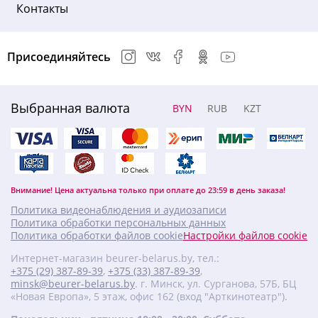
Контакты
Присоединяйтесь
Выбранная валюта
BYN
RUB
KZT
Внимание! Цена актуальна только при оплате до 23:59 в день заказа!
Политика видеонаблюдения и аудиозаписи
Политика обработки персональных данных
Политика обработки файлов cookie
Настройки файлов cookie
Интернет-магазин beurer-belarus.by, тел.:
+375 (29) 387-89-39
,
+375 (33) 387-89-39
,
minsk@beurer-belarus.by
. г. Минск, ул. Сурганова, 57Б, БЦ
«Новая Европа», 5 этаж, офис 162 (вход "Арткинотеатр").