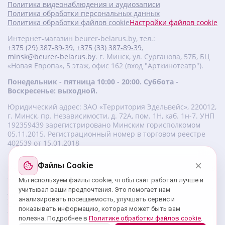
Политика видеонаблюдения и аудиозаписи
Политика обработки персональных данных
Политика обработки файлов cookie
Настройки файлов cookie
Интернет-магазин beurer-belarus.by, тел.:
+375 (29) 387-89-39
,
+375 (33) 387-89-39
,
minsk@beurer-belarus.by
. г. Минск, ул. Сурганова, 57Б, БЦ
«Новая Европа», 5 этаж, офис 162 (вход "Арткинотеатр").
Понедельник - пятница 10:00 - 20:00. Суббота -
Воскресенье: выходной.
Юридический адрес: ЗАО «Территория Эдельвейс», 220012,
г. Минск, пр. Независимости, д. 72А, пом. 1Н, каб. 1н-7. УНП
‎192359439 зарегистрировано Минским горисполкомом
05.11.2015. Регистрационный номер в торговом реестре
402539 от 15.01.2018
Файлы Cookie
Изготовитель beurer: Бойрер Гмбх, Софлингер штрассе 218,
89077-УЛМ, Германия.
Мы используем файлы cookie, чтобы сайт работал лучше и
Импортер: ЗАО «Территория Эдельвейс», 220056, г. Минск,
учитывал ваши предпочтения. Это помогает нам
ул. 50 лет Победы, д. 8, пом. 56.
анализировать посещаемость, улучшать сервис и
Сервисный центр: г. Минск, ул. Сурганова, 57Б, офис 162,
показывать информацию, которая может быть вам
тел.: +375 29 180 89 39;
service@beurer-belarus.by
полезна. Подробнее в
Политике обработки файлов cookie
.