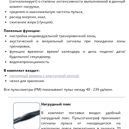
(сигнализирует) о степени интенсивности выполняемой в данный
момент нагрузки,
среднюю и максимальную частоты пульса,
расход энергии, ккал,
сжигание жира (г/унция).
Полезные функции:
настройка индивидуальной тренировочной зоны,
акустический и визуальный сигналы при покидании зоны
тренировок,
функции времени: время/ календарь и день недели/ дата/
будильник/ секундомер,
водонепроницаемость.
В комплект входит:
нагрудный ремень с эластичной лентой,
чехол для хранения.
Все пульсометры (PM) показывают пульс между 40 - 239 уд/мин.
Нагрудный пояс
В комплект поставки входит удобный
нагрудный пояс. Пульсотахограф принимает
сигналы пульса от находящегося на
нагрудном поясе передатчика в радиусе 70