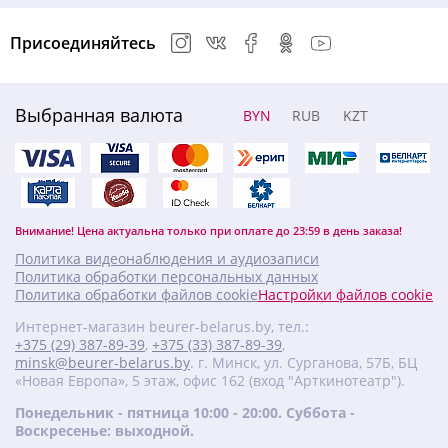
Присоединяйтесь
Выбранная валюта
BYN
RUB
KZT
Внимание! Цена актуальна только при оплате до 23:59 в день заказа!
Политика видеонаблюдения и аудиозаписи
Политика обработки персональных данных
Политика обработки файлов cookie
Настройки файлов cookie
Интернет-магазин beurer-belarus.by, тел.:
+375 (29) 387-89-39
,
+375 (33) 387-89-39
,
minsk@beurer-belarus.by
. г. Минск, ул. Сурганова, 57Б, БЦ
«Новая Европа», 5 этаж, офис 162 (вход "Арткинотеатр").
Понедельник - пятница 10:00 - 20:00. Суббота -
Воскресенье: выходной.