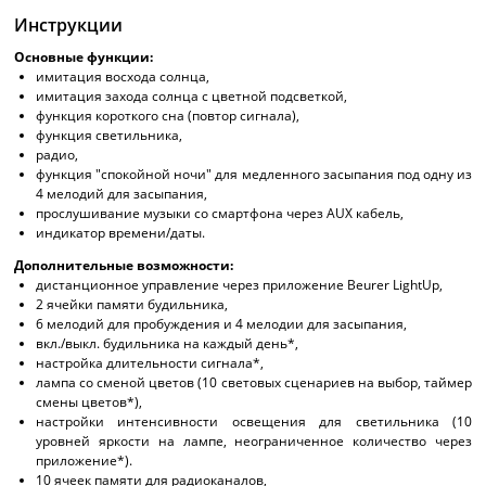
Инструкции
Основные функции:
имитация восхода солнца,
имитация захода солнца с цветной подсветкой,
функция короткого сна (повтор сигнала),
функция светильника,
радио,
функция "спокойной ночи" для медленного засыпания под одну из
4 мелодий для засыпания,
прослушивание музыки со смартфона через AUX кабель,
индикатор времени/даты.
Дополнительные возможности:
дистанционное управление через приложение Beurer LightUp,
2 ячейки памяти будильника,
6 мелодий для пробуждения и 4 мелодии для засыпания,
вкл./выкл. будильника на каждый день*,
настройка длительности сигнала*,
лампа со сменой цветов (10 световых сценариев на выбор, таймер
смены цветов*),
настройки интенсивности освещения для светильника (10
уровней яркости на лампе, неограниченное количество через
приложение*).
10 ячеек памяти для радиоканалов,