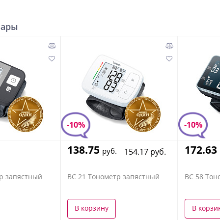
вары
-10%
-10%
138.75
172.63
руб.
154.17 руб.
р запястный
BC 21 Тонометр запястный
BC 58 Тон
В корзину
В корзи