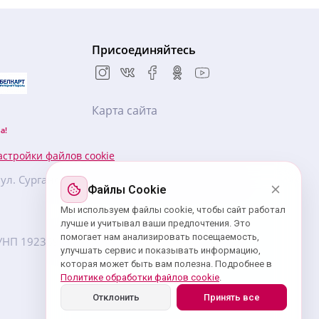
Присоединяйтесь
Карта сайта
а!
астройки файлов cookie
, ул. Сурганова, 57Б, БЦ «Новая Европа», 5 этаж,
Файлы Cookie
Мы используем файлы cookie, чтобы сайт работал
лучше и учитывал ваши предпочтения. Это
помогает нам анализировать посещаемость,
7. УНП ‎192359439 зарегистрировано Минским
улучшать сервис и показывать информацию,
которая может быть вам полезна. Подробнее в
Политике обработки файлов cookie
.
Отклонить
Принять все