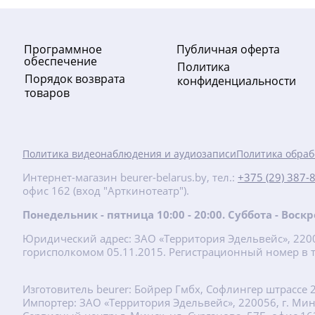
Программное
Публичная оферта
обеспечение
Политика
Порядок возврата
конфиденциальности
товаров
-10%
Политика видеонаблюдения и аудиозаписи
Политика обраб
246.03
руб.
Интернет-магазин beurer-belarus.by, тел.:
+375 (29) 387-
офис 162 (вход "Арткинотеатр").
273.37 руб.
Понедельник - пятница 10:00 - 20:00. Суббота - Вос
BM 58 Тонометр плечевой
Юридический адрес: ЗАО «Территория Эдельвейс», 22001
горисполкомом 05.11.2015. Регистрационный номер в т
Подробнее
Изготовитель beurer: Бойрер Гмбх, Софлингер штрассе 
new
Импортер: ЗАО «Территория Эдельвейс», 220056, г. Минск