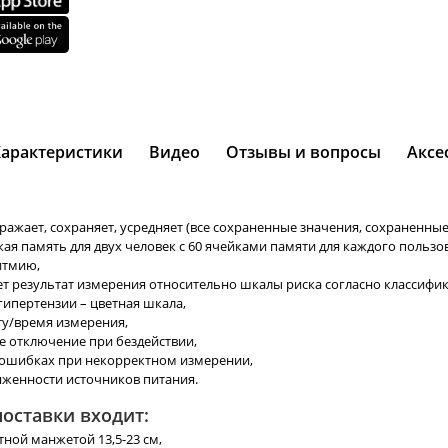
Характеристики
Видео
Отзывы и вопросы
Аксе
ражает, сохраняет, усредняет (все сохраненные значения, сохраненны
ая память для двух человек с 60 ячейками памяти для каждого пользов
итмию,
т результат измерения относительно шкалы риска согласно классифи
гипертензии – цветная шкала,
ту/время измерения,
е отключение при бездействии,
ошибках при некорректном измерении,
яженности источников питания.
поставки входит:
тной манжетой 13,5-23 см,