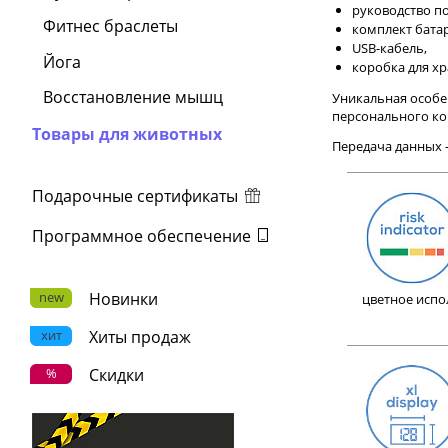
руководство по
Фитнес браслеты
комплект батар
USB-кабель,
Йога
коробка для хр
Восстановление мышц
Уникальная особе
персонального ко
Товары для животных
Передача данных —
Подарочные сертификаты
Программное обеспечение
new
Новинки
цветное испо
хит
Хиты продаж
%
Скидки