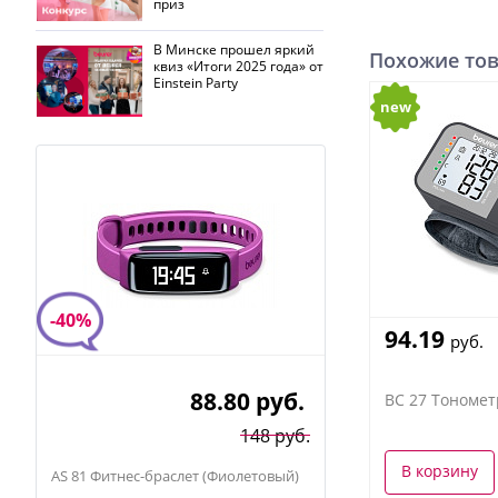
приз
В Минске прошел яркий
Похожие то
квиз «Итоги 2025 года» от
Einstein Party
new
-40%
94.19
руб.
88.80
руб.
BC 27 Тономет
148 руб.
В корзину
AS 81 Фитнес-браслет (Фиолетовый)