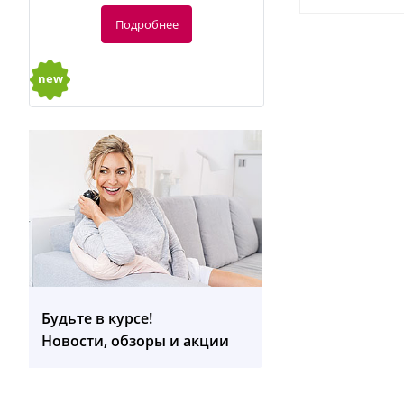
Подробнее
new
-20%
128
руб.
160 руб.
Будьте в курсе!
Массажер для домашних животных
Новости, обзоры и акции
PP410
Подробнее