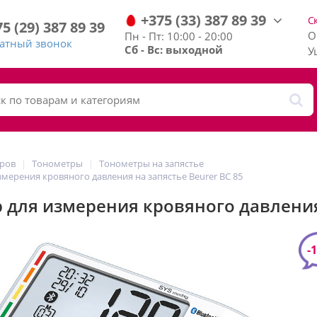
+375
(33)
387
89
39
С
75
(29)
387
89
39
О
Пн - Пт: 10:00 - 20:00
ратный звонок
Сб - Вс: выходной
У
аров
Тонометры
Тонометры на запястье
мерения кровяного давления на запястье Beurer BC 85
 для измерения кровяного давления 
-