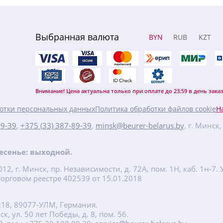
Выбранная валюта
BYN
RUB
KZT
Внимание! Цена актуальна только при оплате до 23:59 в день заказ
отки персональных данных
Политика обработки файлов cookie
Н
89-39
,
+375 (33) 387-89-39
,
minsk@beurer-belarus.by
. г. Минск
кресенье: выходной.
2, г. Минск, пр. Независимости, д. 72А, пом. 1Н, каб. 1н-
орговом реестре 402539 от 15.01.2018
218, 89077-УЛМ, Германия.
, ул. 50 лет Победы, д. 8, пом. 56.