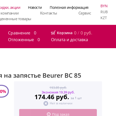
BYN
кидки, акции
Новости
Полезная информация
RUB
 компании
Контакты
Сервис
KZT
цененные товары
Сравнение
0
0
/
0
руб.
Корзина
Отложенные
0
Оплата и доставка
на запястье Beurer BC 85
193.85 руб.
10%
Экономия 19.39 руб.
174.46 руб.
за 1 шт
Нет в наличии
Под заказ