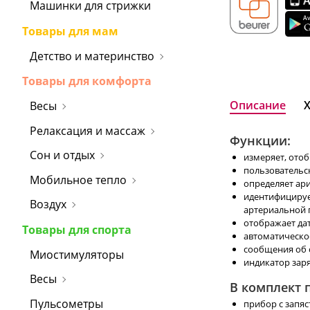
Машинки для стрижки
Товары для мам
Детство и материнство
Товары для комфорта
Описание
Весы
Релаксация и массаж
Функции:
Сон и отдых
измеряет, отоб
пользовательск
Мобильное тепло
определяет ар
идентифицируе
Воздух
артериальной 
отображает да
Товары для спорта
автоматическо
сообщения об 
Миостимуляторы
индикатор зар
Весы
В комплект 
Пульсометры
прибор с запяс