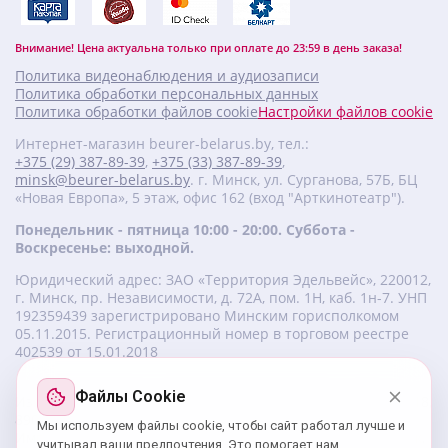
Внимание! Цена актуальна только при оплате до 23:59 в день заказа!
Политика видеонаблюдения и аудиозаписи
Политика обработки персональных данных
Политика обработки файлов cookie
Настройки файлов cookie
Интернет-магазин beurer-belarus.by, тел.:
+375 (29) 387-89-39
,
+375 (33) 387-89-39
,
minsk@beurer-belarus.by
. г. Минск, ул. Сурганова, 57Б, БЦ
«Новая Европа», 5 этаж, офис 162 (вход "Арткинотеатр").
Понедельник - пятница 10:00 - 20:00. Суббота -
Воскресенье: выходной.
Юридический адрес: ЗАО «Территория Эдельвейс», 220012,
г. Минск, пр. Независимости, д. 72А, пом. 1Н, каб. 1н-7. УНП
‎192359439 зарегистрировано Минским горисполкомом
05.11.2015. Регистрационный номер в торговом реестре
402539 от 15.01.2018
Файлы Cookie
Изготовитель beurer: Бойрер Гмбх, Софлингер штрассе 218,
89077-УЛМ, Германия.
Мы используем файлы cookie, чтобы сайт работал лучше и
Импортер: ЗАО «Территория Эдельвейс», 220056, г. Минск,
учитывал ваши предпочтения. Это помогает нам