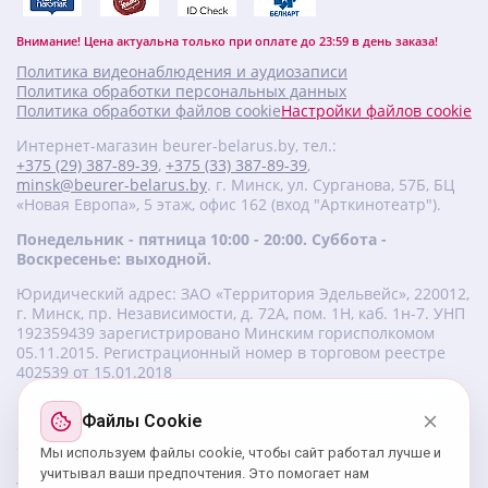
Внимание! Цена актуальна только при оплате до 23:59 в день заказа!
Политика видеонаблюдения и аудиозаписи
Политика обработки персональных данных
Политика обработки файлов cookie
Настройки файлов cookie
Интернет-магазин beurer-belarus.by, тел.:
+375 (29) 387-89-39
,
+375 (33) 387-89-39
,
minsk@beurer-belarus.by
. г. Минск, ул. Сурганова, 57Б, БЦ
«Новая Европа», 5 этаж, офис 162 (вход "Арткинотеатр").
Понедельник - пятница 10:00 - 20:00. Суббота -
Воскресенье: выходной.
Юридический адрес: ЗАО «Территория Эдельвейс», 220012,
г. Минск, пр. Независимости, д. 72А, пом. 1Н, каб. 1н-7. УНП
‎192359439 зарегистрировано Минским горисполкомом
05.11.2015. Регистрационный номер в торговом реестре
402539 от 15.01.2018
Файлы Cookie
Изготовитель beurer: Бойрер Гмбх, Софлингер штрассе 218,
89077-УЛМ, Германия.
Мы используем файлы cookie, чтобы сайт работал лучше и
Импортер: ЗАО «Территория Эдельвейс», 220056, г. Минск,
учитывал ваши предпочтения. Это помогает нам
ул. 50 лет Победы, д. 8, пом. 56.