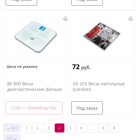
72
Цена не указана
руб.
BF 800 Весы
GS 203 Весы напольные
диагностические (Белые)
(London)
Снят с производства
Под заказ
← Ctrl
1
2
3
4
5
6
...
8
9
Ctrl →