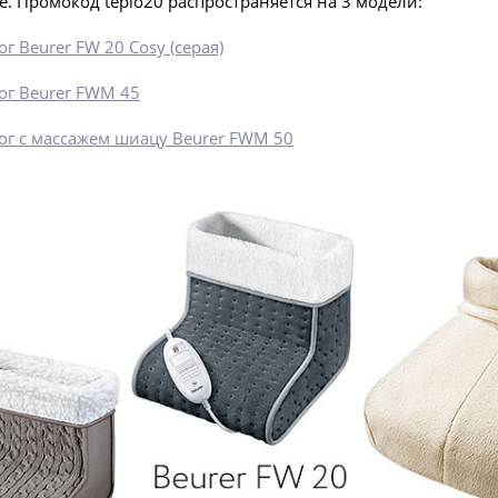
е. Промокод teplo20 распространяется на 3 модели:
ог Beurer FW 20 Cosy (серая)
ог Beurer FWM 45
ог с массажем шиацу Beurer FWM 50