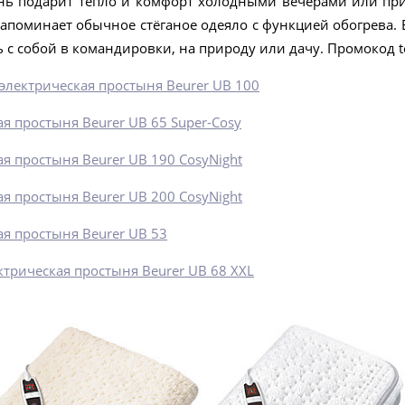
нь подарит тепло и комфорт холодными вечерами или пр
апоминает обычное стёганое одеяло с функцией обогрева.
ь с собой в командировки, на природу или дачу. Промокод t
электрическая простыня Beurer UB 100
я простыня Beurer UB 65 Super-Cosy
я простыня Beurer UB 190 CosyNight
я простыня Beurer UB 200 CosyNight
ая простыня Beurer UB 53
ктрическая простыня Beurer UB 68 XXL