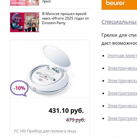
приз
В Минске прошел яркий
квиз «Итоги 2025 года» от
Специальные
Einstein Party
Грелки для спи
даст возможнос
Уютная элект
Электрическа
Электрическа
-10%
Электрогрелк
Электрическ
431.10
руб.
Электрогрелк
479 руб.
FC 100 Прибор для пилинга лица