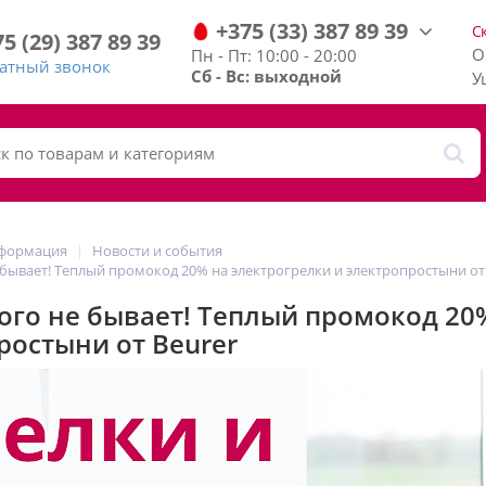
+375
(33)
387
89
39
С
75
(29)
387
89
39
О
Пн - Пт: 10:00 - 20:00
ратный звонок
Сб - Вс: выходной
У
нформация
Новости и события
 бывает! Теплый промокод 20% на электрогрелки и электропростыни от
ого не бывает! Теплый промокод 20
ростыни от Beurer