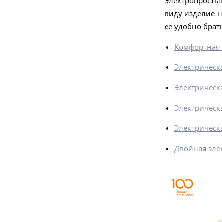
Электропросты
виду изделие н
ее удобно брат
Комфортная 
Электрическа
-10%
Электрическа
Электрическа
99
руб.
Электрическ
110 руб.
Двойная эле
MG 24 массажер для тела
Подробнее