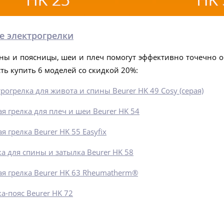
 электрогрелки
ны и поясницы, шеи и плеч помогут эффективно точечно о
ть купить 6 моделей со скидкой 20%:
рогрелка для живота и спины Beurer HK 49 Cosy (серая)
я грелка для плеч и шеи Beurer HK 54
я грелка Beurer HK 55 Easyfix
а для спины и затылка Beurer HK 58
ая грелка Beurer HK 63 Rheumatherm®
а-пояс Beurer HK 72