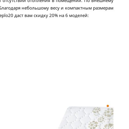
и отсутствии отопления в помещении. По внешнему
 Благодаря небольшому весу и компактным размерам
eplo20 даст вам скидку 20% на 6 моделей: