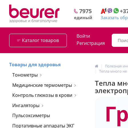
+3
7975
Заказать об
единый
Войти
Каталог товаров
Регистрация
Товары для здоровья
Полезная и
Тепла много не
Тонометры
Тепла мн
Медицинские термометры
электроп
Контроль глюкозы в крови
Ингаляторы
Пульсоксиметры
Портативные аппараты ЭКГ