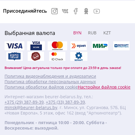
Присоединяйтесь
Выбранная валюта
BYN
RUB
KZT
Внимание! Цена актуальна только при оплате до 23:59 в день заказа!
Политика видеонаблюдения и аудиозаписи
Политика обработки персональных данных
Политика обработки файлов cookie
Настройки файлов cookie
Интернет-магазин beurer-belarus.by, тел.:
+375 (29) 387-89-39
,
+375 (33) 387-89-39
,
minsk@beurer-belarus.by
. г. Минск, ул. Сурганова, 57Б, БЦ
«Новая Европа», 5 этаж, офис 162 (вход "Арткинотеатр").
Понедельник - пятница 10:00 - 20:00. Суббота -
Воскресенье: выходной.