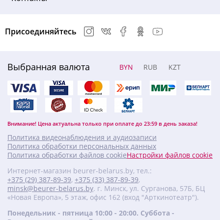
Присоединяйтесь
Выбранная валюта
BYN
RUB
KZT
Внимание! Цена актуальна только при оплате до 23:59 в день заказа!
Политика видеонаблюдения и аудиозаписи
Политика обработки персональных данных
Политика обработки файлов cookie
Настройки файлов cookie
Интернет-магазин beurer-belarus.by, тел.:
+375 (29) 387-89-39
,
+375 (33) 387-89-39
,
minsk@beurer-belarus.by
. г. Минск, ул. Сурганова, 57Б, БЦ
«Новая Европа», 5 этаж, офис 162 (вход "Арткинотеатр").
Понедельник - пятница 10:00 - 20:00. Суббота -