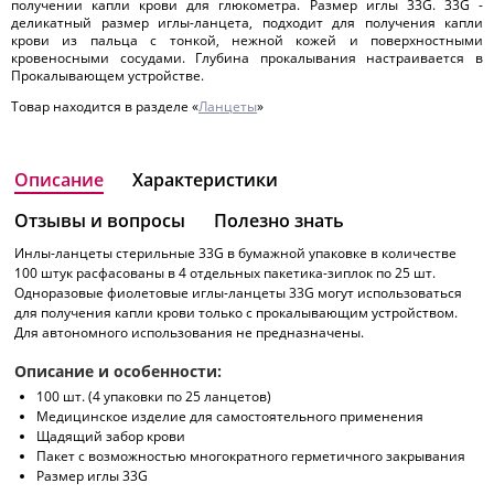
получении капли крови для глюкометра. Размер иглы 33G. 33G -
деликатный размер иглы-ланцета, подходит для получения капли
крови из пальца с тонкой, нежной кожей и поверхностными
кровеносными сосудами. Глубина прокалывания настраивается в
Прокалывающем устройстве.
Товар находится в разделе «
Ланцеты
»
Описание
Характеристики
Отзывы и вопросы
Полезно знать
Инлы-ланцеты стерильные 33G в бумажной упаковке в количестве
100 штук расфасованы в 4 отдельных пакетика-зиплок по 25 шт.
Одноразовые фиолетовые иглы-ланцеты 33G могут использоваться
для получения капли крови только с прокалывающим устройством.
Для автономного использования не предназначены.
Описание и особенности:
100 шт. (4 упаковки по 25 ланцетов)
Медицинское изделие для самостоятельного применения
Щадящий забор крови
Пакет с возможностью многократного герметичного закрывания
Размер иглы 33G