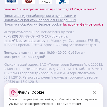
Внимание! Цена актуальна только при оплате до 23:59 в день заказа!
Политика видеонаблюдения и аудиозаписи
Политика обработки персональных данных
Политика обработки файлов cookie
Настройки файлов cookie
Интернет-магазин beurer-belarus.by, тел.:
+375 (29) 387-89-39
,
+375 (33) 387-89-39
,
minsk@beurer-belarus.by
. г. Минск, ул. Сурганова, 57Б, БЦ
«Новая Европа», 5 этаж, офис 162 (вход "Арткинотеатр").
Понедельник - пятница 10:00 - 20:00. Суббота -
Воскресенье: выходной.
Юридический адрес: ЗАО «Территория Эдельвейс», 220012,
г. Минск, пр. Независимости, д. 72А, пом. 1Н, каб. 1н-7. УНП
‎192359439 зарегистрировано Минским горисполкомом
05.11.2015. Регистрационный номер в торговом реестре
402539 от 15.01.2018
Файлы Cookie
Изготовитель beurer: Бойрер Гмбх, Софлингер штрассе 218,
89077-УЛМ, Германия.
Мы используем файлы cookie, чтобы сайт работал лучше и
Импортер: ЗАО «Территория Эдельвейс», 220056, г. Минск,
учитывал ваши предпочтения. Это помогает нам
ул. 50 лет Победы, д. 8, пом. 56.